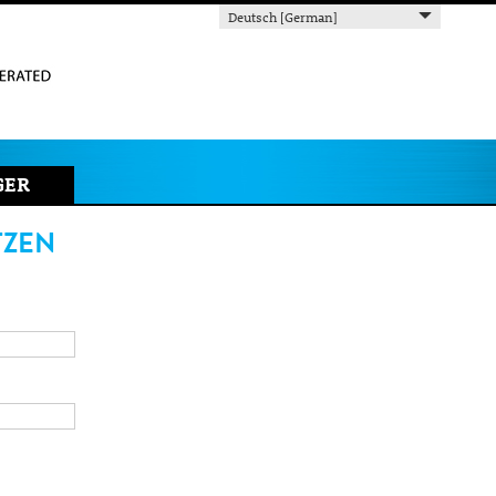
Deutsch [German]
GER
TZEN