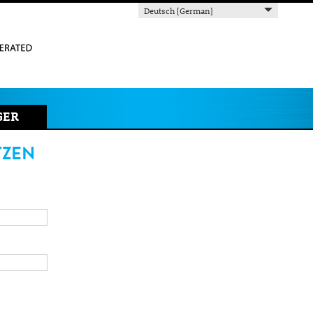
Deutsch [German]
GER
TZEN